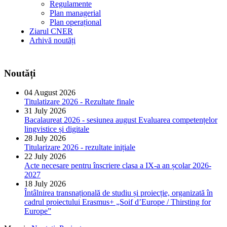
Regulamente
Plan managerial
Plan operațional
Ziarul CNER
Arhivă noutăți
Noutăți
04 August 2026
Titulatizare 2026 - Rezultate finale
31 July 2026
Bacalaureat 2026 - sesiunea august Evaluarea competențelor
lingvistice și digitale
28 July 2026
Titularizare 2026 - rezultate inițiale
22 July 2026
Acte necesare pentru înscriere clasa a IX-a an școlar 2026-
2027
18 July 2026
Întâlnirea transnațională de studiu și proiecție, organizată în
cadrul proiectului Erasmus+ „Soif d’Europe / Thirsting for
Europe”