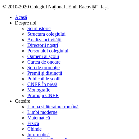
© 2010-2020 Colegiul Național „Emil Racoviță”, Iași.
Acasă
Despre noi
Scurt istoric
Structura colegiului
Analiza activității
Directorii noștri
Personalul colegiului
Oameni ai școlii
Cartea de onoare
Șefi de promoție
Premii și distincții
Publicațiile școlii
CNER în presă
Monografie
Promoții CNER
Catedre
Limba și literatura română
Limbi moderne
Matematică
Fizică
Chimie
Informatică