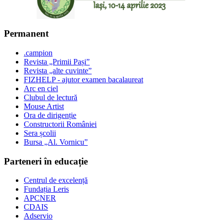
Permanent
.campion
Revista „Primii Pași”
Revista „alte cuvinte”
FIZHELP - ajutor examen bacalaureat
Arc en ciel
Clubul de lectură
Mouse Artist
Ora de dirigenție
Constructorii României
Sera școlii
Bursa „Al. Vornicu”
Parteneri în educație
Centrul de excelență
Fundația Leris
APCNER
CDAIS
Adservio