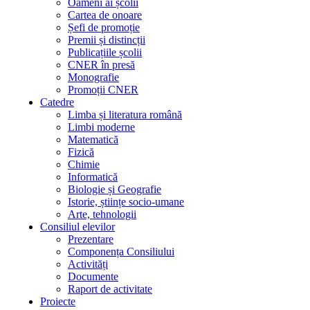
Oameni ai școlii
Cartea de onoare
Șefi de promoție
Premii și distincții
Publicațiile școlii
CNER în presă
Monografie
Promoții CNER
Catedre
Limba și literatura română
Limbi moderne
Matematică
Fizică
Chimie
Informatică
Biologie și Geografie
Istorie, științe socio-umane
Arte, tehnologii
Consiliul elevilor
Prezentare
Componența Consiliului
Activități
Documente
Raport de activitate
Proiecte