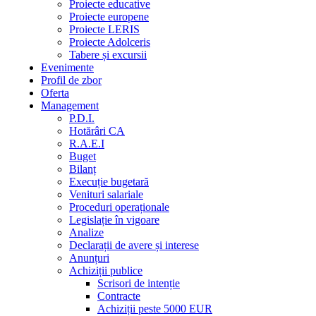
Proiecte educative
Proiecte europene
Proiecte LERIS
Proiecte Adolceris
Tabere și excursii
Evenimente
Profil de zbor
Oferta
Management
P.D.I.
Hotărâri CA
R.A.E.I
Buget
Bilanț
Execuție bugetară
Venituri salariale
Proceduri operaționale
Legislație în vigoare
Analize
Declarații de avere și interese
Anunțuri
Achiziții publice
Scrisori de intenție
Contracte
Achiziții peste 5000 EUR