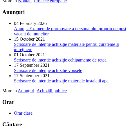
More in
Noutati
Proiecte europene
Anunțuri
04 February 2026
Anunț - Examen de promovare a personalului propriu pe post
vacant de muncitor
15 October 2021
Scrisoare de intenție achiziție materiale pentru curățenie și
întreținere
01 October 2021
Scrisoare de intenție achiziție echipamente de rețea
17 September 2021
Scrisoare de intenție achiziție vopsele
17 September 2021
Scrisoare de intenție achiziție materiale instalații apa
More in
Anunțuri
Achiziții publice
Orar
Orar clase
Căutare