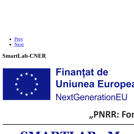
Prev
Next
SmartLab-CNER