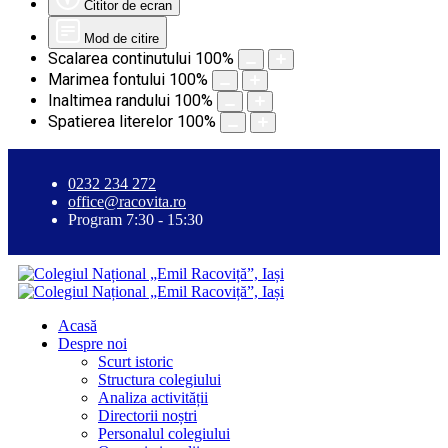
Cititor de ecran
Mod de citire
Scalarea continutului
100
%
Marimea fontului
100
%
Inaltimea randului
100
%
Spatierea literelor
100
%
0232 234 272
office@racovita.ro
Program 7:30 - 15:30
Acasă
Despre noi
Scurt istoric
Structura colegiului
Analiza activității
Directorii noștri
Personalul colegiului