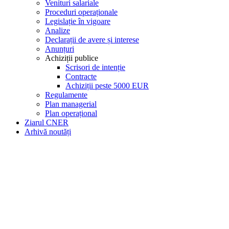
Venituri salariale
Proceduri operaționale
Legislație în vigoare
Analize
Declarații de avere și interese
Anunțuri
Achiziții publice
Scrisori de intenție
Contracte
Achiziții peste 5000 EUR
Regulamente
Plan managerial
Plan operațional
Ziarul CNER
Arhivă noutăți