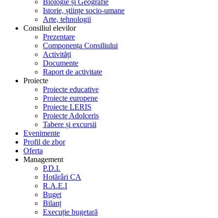
Biologie și Geografie
Istorie, științe socio-umane
Arte, tehnologii
Consiliul elevilor
Prezentare
Componența Consiliului
Activități
Documente
Raport de activitate
Proiecte
Proiecte educative
Proiecte europene
Proiecte LERIS
Proiecte Adolceris
Tabere și excursii
Evenimente
Profil de zbor
Oferta
Management
P.D.I.
Hotărâri CA
R.A.E.I
Buget
Bilanț
Execuție bugetară