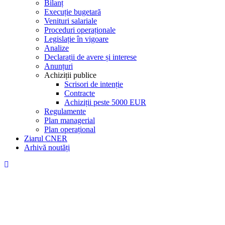
Bilanț
Execuție bugetară
Venituri salariale
Proceduri operaționale
Legislație în vigoare
Analize
Declarații de avere și interese
Anunțuri
Achiziții publice
Scrisori de intenție
Contracte
Achiziții peste 5000 EUR
Regulamente
Plan managerial
Plan operațional
Ziarul CNER
Arhivă noutăți