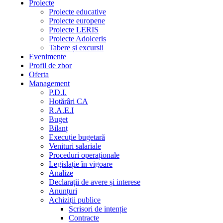
Proiecte
Proiecte educative
Proiecte europene
Proiecte LERIS
Proiecte Adolceris
Tabere și excursii
Evenimente
Profil de zbor
Oferta
Management
P.D.I.
Hotărâri CA
R.A.E.I
Buget
Bilanț
Execuție bugetară
Venituri salariale
Proceduri operaționale
Legislație în vigoare
Analize
Declarații de avere și interese
Anunțuri
Achiziții publice
Scrisori de intenție
Contracte