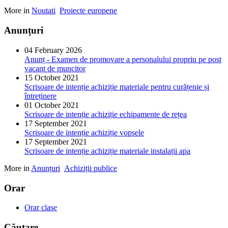
More in
Noutati
Proiecte europene
Anunțuri
04 February 2026
Anunț - Examen de promovare a personalului propriu pe post
vacant de muncitor
15 October 2021
Scrisoare de intenție achiziție materiale pentru curățenie și
întreținere
01 October 2021
Scrisoare de intenție achiziție echipamente de rețea
17 September 2021
Scrisoare de intenție achiziție vopsele
17 September 2021
Scrisoare de intenție achiziție materiale instalații apa
More in
Anunțuri
Achiziții publice
Orar
Orar clase
Căutare