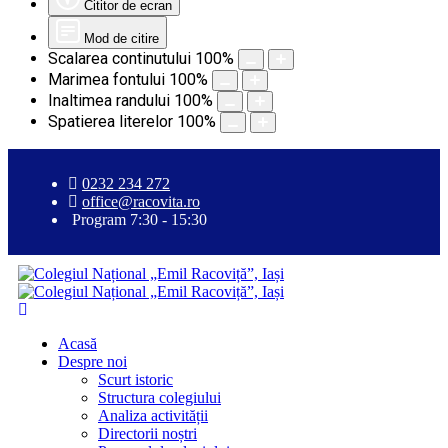
Cititor de ecran
Mod de citire
Scalarea continutului
100
%
Marimea fontului
100
%
Inaltimea randului
100
%
Spatierea literelor
100
%
0232 234 272
office@racovita.ro
Program 7:30 - 15:30
Acasă
Despre noi
Scurt istoric
Structura colegiului
Analiza activității
Directorii noștri