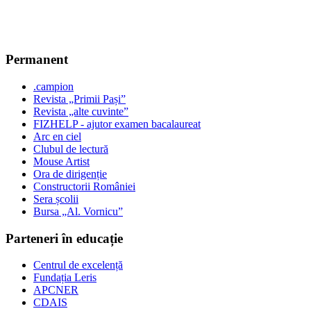
Permanent
.campion
Revista „Primii Pași”
Revista „alte cuvinte”
FIZHELP - ajutor examen bacalaureat
Arc en ciel
Clubul de lectură
Mouse Artist
Ora de dirigenție
Constructorii României
Sera școlii
Bursa „Al. Vornicu”
Parteneri în educație
Centrul de excelență
Fundația Leris
APCNER
CDAIS