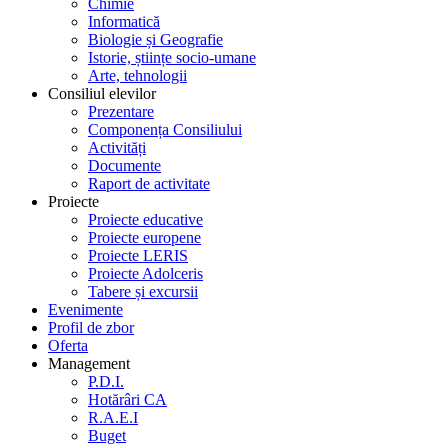
Chimie
Informatică
Biologie și Geografie
Istorie, științe socio-umane
Arte, tehnologii
Consiliul elevilor
Prezentare
Componența Consiliului
Activități
Documente
Raport de activitate
Proiecte
Proiecte educative
Proiecte europene
Proiecte LERIS
Proiecte Adolceris
Tabere și excursii
Evenimente
Profil de zbor
Oferta
Management
P.D.I.
Hotărâri CA
R.A.E.I
Buget