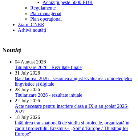
Achiziții peste 5000 EUR
Regulamente
Plan managerial
Plan operațional
Ziarul CNER
Arhivă noutăți
Noutăți
04 August 2026
Titulatizare 2026 - Rezultate finale
31 July 2026
Bacalaureat 2026 - sesiunea august Evaluarea competențelor
lingvistice și digitale
28 July 2026
Titularizare 2026 - rezultate inițiale
22 July 2026
Acte necesare pentru înscriere clasa a IX-a an școlar 2026-
2027
18 July 2026
Întâlnirea transnațională de studiu și proiecție, organizată în
cadrul proiectului Erasmus+ „Soif d’Europe / Thirsting for
Europe”