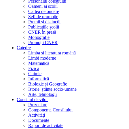
Personalul colegiului
Oameni ai școlii
Cartea de onoare
Șefi de promoție
Premii și distincții
Publicațiile școlii
CNER în presă
Monografie
Promoții CNER
Catedre
Limba și literatura română
Limbi moderne
Matematică
Fizică
Chimie
Informatică
Biologie și Geografie
Istorie, științe socio-umane
Arte, tehnologii
Consiliul elevilor
Prezentare
Componența Consiliului
Activități
Documente
Raport de activitate