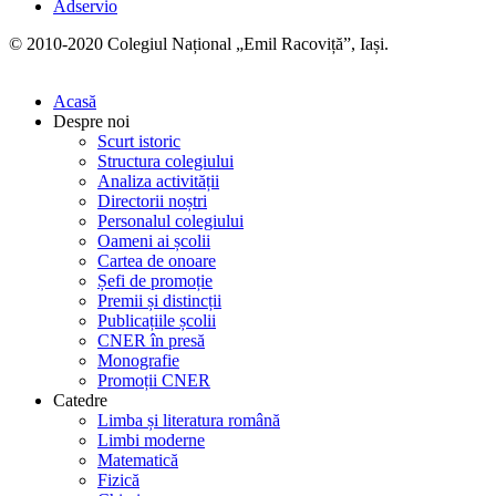
Adservio
© 2010-2020 Colegiul Național „Emil Racoviță”, Iași.
Acasă
Despre noi
Scurt istoric
Structura colegiului
Analiza activității
Directorii noștri
Personalul colegiului
Oameni ai școlii
Cartea de onoare
Șefi de promoție
Premii și distincții
Publicațiile școlii
CNER în presă
Monografie
Promoții CNER
Catedre
Limba și literatura română
Limbi moderne
Matematică
Fizică