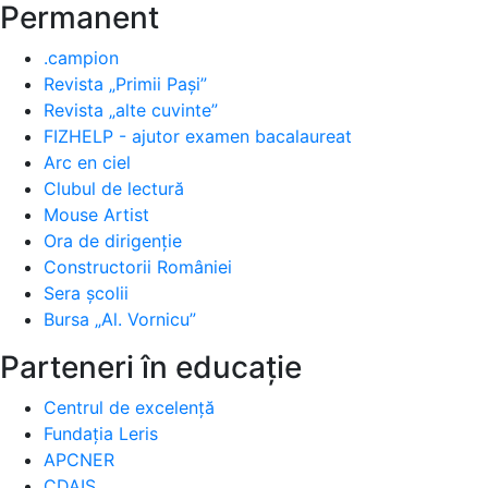
Permanent
.campion
Revista „Primii Pași”
Revista „alte cuvinte”
FIZHELP - ajutor examen bacalaureat
Arc en ciel
Clubul de lectură
Mouse Artist
Ora de dirigenție
Constructorii României
Sera școlii
Bursa „Al. Vornicu”
Parteneri în educație
Centrul de excelență
Fundația Leris
APCNER
CDAIS