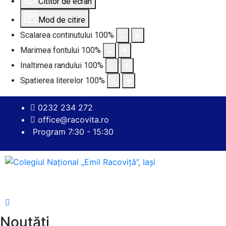
Cititor de ecran
Mod de citire
Scalarea continutului
100
%
Marimea fontului
100
%
Inaltimea randului
100
%
Spatierea literelor
100
%
0232 234 272
office@racovita.ro
Program 7:30 - 15:30
Noutăți