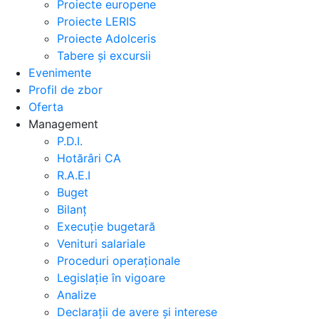
Proiecte europene
Proiecte LERIS
Proiecte Adolceris
Tabere și excursii
Evenimente
Profil de zbor
Oferta
Management
P.D.I.
Hotărâri CA
R.A.E.I
Buget
Bilanț
Execuție bugetară
Venituri salariale
Proceduri operaționale
Legislație în vigoare
Analize
Declarații de avere și interese