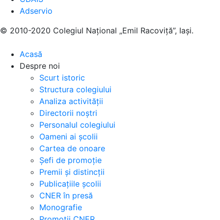
Adservio
© 2010-2020 Colegiul Național „Emil Racoviță”, Iași.
Acasă
Despre noi
Scurt istoric
Structura colegiului
Analiza activității
Directorii noștri
Personalul colegiului
Oameni ai școlii
Cartea de onoare
Șefi de promoție
Premii și distincții
Publicațiile școlii
CNER în presă
Monografie
Promoții CNER