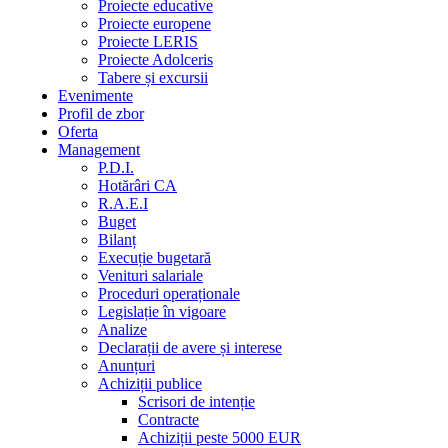
Proiecte educative
Proiecte europene
Proiecte LERIS
Proiecte Adolceris
Tabere și excursii
Evenimente
Profil de zbor
Oferta
Management
P.D.I.
Hotărâri CA
R.A.E.I
Buget
Bilanț
Execuție bugetară
Venituri salariale
Proceduri operaționale
Legislație în vigoare
Analize
Declarații de avere și interese
Anunțuri
Achiziții publice
Scrisori de intenție
Contracte
Achiziții peste 5000 EUR