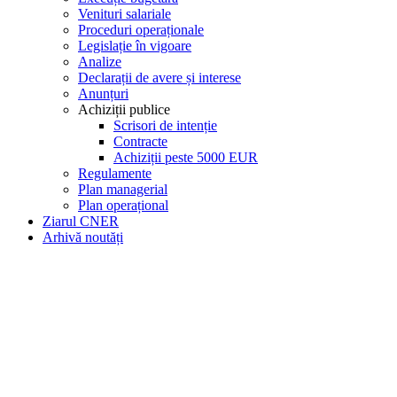
Venituri salariale
Proceduri operaționale
Legislație în vigoare
Analize
Declarații de avere și interese
Anunțuri
Achiziții publice
Scrisori de intenție
Contracte
Achiziții peste 5000 EUR
Regulamente
Plan managerial
Plan operațional
Ziarul CNER
Arhivă noutăți