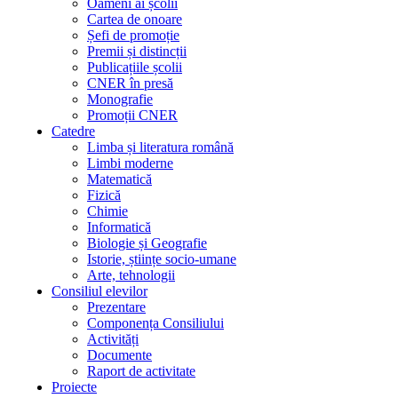
Oameni ai școlii
Cartea de onoare
Șefi de promoție
Premii și distincții
Publicațiile școlii
CNER în presă
Monografie
Promoții CNER
Catedre
Limba și literatura română
Limbi moderne
Matematică
Fizică
Chimie
Informatică
Biologie și Geografie
Istorie, științe socio-umane
Arte, tehnologii
Consiliul elevilor
Prezentare
Componența Consiliului
Activități
Documente
Raport de activitate
Proiecte