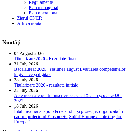
Regulamente
Plan managerial
Plan operațional
Ziarul CNER
Arhivă noutăți
Noutăți
04 August 2026
Titulatizare 2026 - Rezultate finale
31 July 2026
Bacalaureat 2026 - sesiunea august Evaluarea competențelor
lingvistice și digitale
28 July 2026
Titularizare 2026 - rezultate inițiale
22 July 2026
Acte necesare pentru înscriere clasa a IX-a an școlar 2026-
2027
18 July 2026
Întâlnirea transnațională de studiu și proiecție, organizată în
cadrul proiectului Erasmus+ „Soif d’Europe / Thirsting for
Europe”