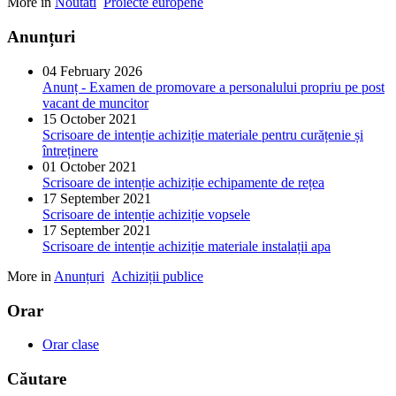
More in
Noutati
Proiecte europene
Anunțuri
04 February 2026
Anunț - Examen de promovare a personalului propriu pe post
vacant de muncitor
15 October 2021
Scrisoare de intenție achiziție materiale pentru curățenie și
întreținere
01 October 2021
Scrisoare de intenție achiziție echipamente de rețea
17 September 2021
Scrisoare de intenție achiziție vopsele
17 September 2021
Scrisoare de intenție achiziție materiale instalații apa
More in
Anunțuri
Achiziții publice
Orar
Orar clase
Căutare