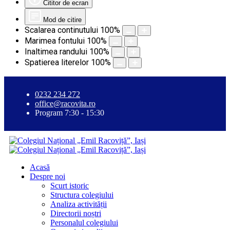
Cititor de ecran
Mod de citire
Scalarea continutului
100
%
Marimea fontului
100
%
Inaltimea randului
100
%
Spatierea literelor
100
%
0232 234 272
office@racovita.ro
Program 7:30 - 15:30
Acasă
Despre noi
Scurt istoric
Structura colegiului
Analiza activității
Directorii noștri
Personalul colegiului