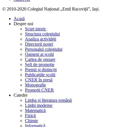
© 2010-2020 Colegiul Național „Emil Racoviță”, Iași.
Acasă
Despre noi
Scurt istoric
Structura colegiului
Analiza activității
Directorii noștri
Personalul colegiului
Oameni ai școlii
Cartea de onoare
Șefi de promoție
Premii și distincții
Publicațiile școlii
CNER în presă
Monografie
Promoții CNER
Catedre
Limba și literatura română
Limbi moderne
Matematică
Fizică
Chimie
Informatică