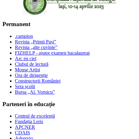
Permanent
.campion
Revista „Primii Pași”
Revista „alte cuvinte”
FIZHELP - ajutor examen bacalaureat
Arc en ciel
Clubul de lectură
Mouse Artist
Ora de dirigenție
Constructorii României
Sera școlii
Bursa „Al. Vornicu”
Parteneri în educație
Centrul de excelență
Fundația Leris
APCNER
CDAIS
Adservio