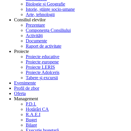
Biologie și Geografie
Istorie, științe socio-umane
Arte, tehnologii
Consiliul elevilor
Prezentare
Componența Consiliului
Activități
Documente
Raport de activitate
Proiecte
Proiecte educative
Proiecte europene
Proiecte LERIS
Proiecte Adolceris
Tabere și excursii
Evenimente
Profil de zbor
Oferta
Management
P.D.I.
Hotărâri CA
R.A.E.I
Buget
Bilanț
Execuție bugetară