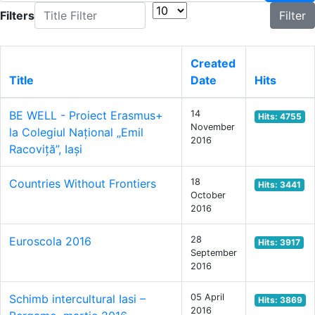
Title Filter
Display #
Filters
Filter
Created
Title
Date
Hits
BE WELL - Proiect Erasmus+
14
Hits: 4755
November
la Colegiul Național „Emil
2016
Racoviță”, Iași
Countries Without Frontiers
18
Hits: 3441
October
2016
Euroscola 2016
28
Hits: 3917
September
2016
Schimb intercultural Iasi –
05 April
Hits: 3869
2016