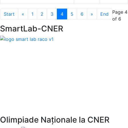
Page 4
Start
«
1
2
3
4
5
6
»
End
of 6
SmartLab-CNER
Olimpiade Naționale la CNER