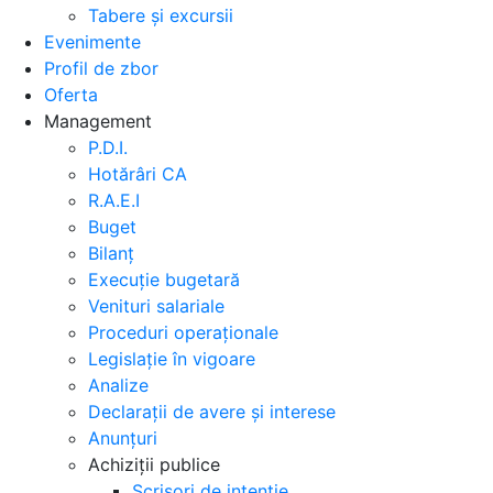
Tabere și excursii
Evenimente
Profil de zbor
Oferta
Management
P.D.I.
Hotărâri CA
R.A.E.I
Buget
Bilanț
Execuție bugetară
Venituri salariale
Proceduri operaționale
Legislație în vigoare
Analize
Declarații de avere și interese
Anunțuri
Achiziții publice
Scrisori de intenție