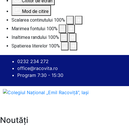
Cititor de ecran
Mod de citire
Scalarea continutului
100
%
Marimea fontului
100
%
Inaltimea randului
100
%
Spatierea literelor
100
%
0232 234 272
office@racovita.ro
Program 7:30 - 15:30
Noutăți