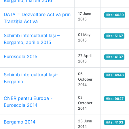
Bergamo, martie 2016
DATA = Dezvoltare Activă prin
17 June
Hits: 4639
2015
Tranziția Activă
Schimb intercultural Iaşi –
01 May
Hits: 5167
2015
Bergamo, aprilie 2015
Euroscola 2015
27 April
Hits: 4137
2015
Schimb intercultural Iaşi-
06
Hits: 4946
October
Bergamo
2014
CNER pentru Europa -
02
Hits: 9947
October
Euroscola 2014
2014
Bergamo 2014
23 June
Hits: 4103
2014